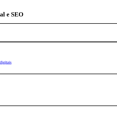
tal e SEO
igitais