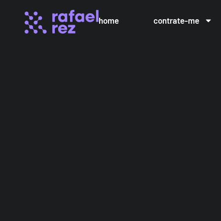
home
contrate-me