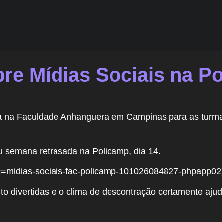
bre Mídias Sociais na P
ra na Faculdade Anhanguera em Campinas para as turma
 semana retrasada na Policamp, dia 14.
c=midias-sociais-fac-policamp-101026084827-phpapp02
ito divertidas e o clima de descontração certamente aj