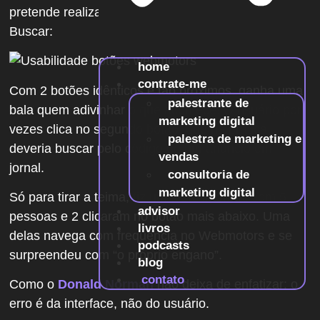
pretende realizar. Em seguida, deve clicar no botão
Buscar
:
home
contrate-me
Com 2 botões idênticos e tão próximos, ganha uma
palestrante de
bala quem adivinhar o que acontece! O usuário por
marketing digital
vezes clica no segundo botão, que na prática
palestra de marketing e
deveria buscar pelo código de um anúncio em
vendas
jornal.
consultoria de
marketing digital
Só para tirar a teima, fiz um teste informal com 5
advisor
pessoas e 2 clicaram no botão mais abaixo. Uma
livros
delas navega com frequência no Webmotors e se
podcasts
surpreendeu com “o próprio engano”.
blog
contato
Como o
Donald Norman
não deixa de enfatizar:
o
erro é da interface, não do usuário
.