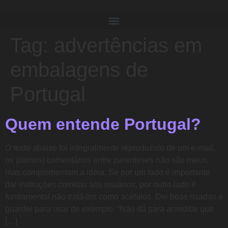
Tag:
advertências em
embalagens de
Portugal
Quem entende Portugal?
O texto abaixo foi integralmente reproduzido de um e-mail,
os (ótimos) comentários entre parenteses não são meus,
mas complementam a idéia. Se por um lado é importante
dar instruções corretas aos usuários, por outro lado é
fundamental não tratá-los como acéfalos. Dei boas risadas e
guardei para usar de exemplo. “Não dá para acreditar que
[…]