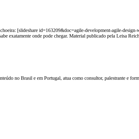
 cachoeira: [slideshare id=163209&doc=agile-development-agile-desi
sabe exatamente onde pode chegar. Material publicado pela Leisa Reich
údo no Brasil e em Portugal, atua como consultor, palestrante e form