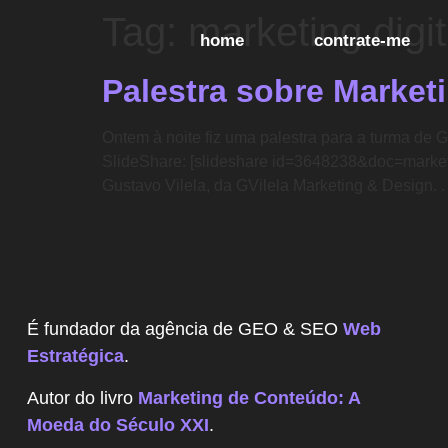
Tag:
marketing digi
home
contrate-me
Palestra sobre Market
Ontem à noite fiz uma palestra para a turma de
SlideShare: [slideshare id=3648238&doc=market
Gustavo Vilela, da GVilela Marketing & Design. .
É fundador da agência de GEO & SEO
Web
Estratégica
.
Autor do livro
Marketing de Conteúdo: A
Moeda do Século XXI
.