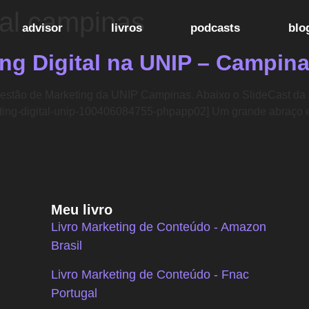
tal campinas
advisor
livros
podcasts
blo
ing Digital na UNIP – Campin
 Gestão de Marketing da UNIP Campinas. Abaixo o SlideCast da 
ing-digital-unip-100406084755-phpapp02] Um grande abraço e 
Meu livro
Livro Marketing de Conteúdo - Amazon
Brasil
Livro Marketing de Conteúdo - Fnac
Portugal