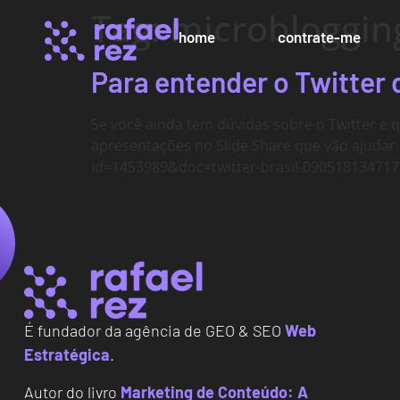
Tag:
microbloggin
home
contrate-me
Para entender o Twitter 
Se você ainda tem dúvidas sobre o Twitter e 
apresentações no Slide Share que vão ajudar. 
id=1453989&doc=twitter-brasil-090518134717
É fundador da agência de GEO & SEO
Web
Estratégica
.
Autor do livro
Marketing de Conteúdo: A