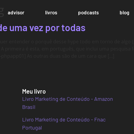
g
advisor
livros
podcasts
blog
de uma vez por todas
quer entender o porquê desse hype todo em torno de algo (
A primeira é esta, em português, que inclui uma pesquisa fei
-phpapp01] As outras duas são de um cara que […]
Meu livro
Livro Marketing de Conteúdo - Amazon
Brasil
Livro Marketing de Conteúdo - Fnac
Portugal