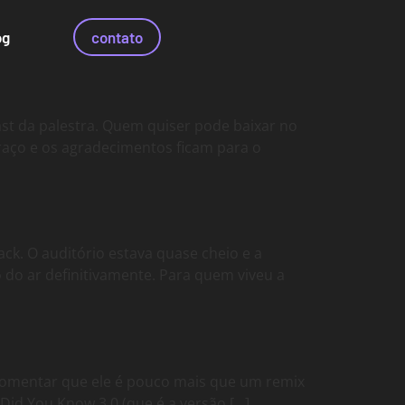
og
contato
st da palestra. Quem quiser pode baixar no
aço e os agradecimentos ficam para o
ck. O auditório estava quase cheio e a
do do ar definitivamente. Para quem viveu a
comentar que ele é pouco mais que um remix
Did You Know 3.0 (que é a versão […]