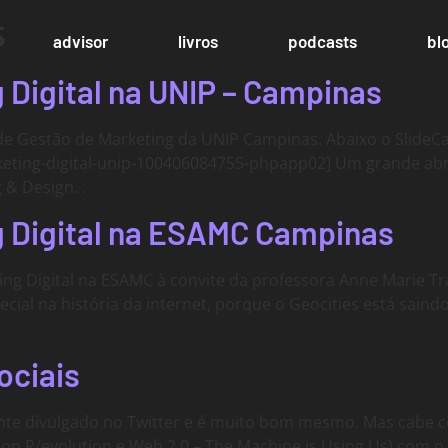
s
advisor
livros
podcasts
bl
 Digital na UNIP – Campinas
de Gestão de Marketing da UNIP Campinas. Abaixo o SlideCa
keting-digital-unip-100406084755-phpapp02] Um grande abr
 & Design. .
g Digital na ESAMC Campinas
ng Digital na ESAMC à convite da professora Anne Marie Tra
ecial na história da internet, porque o Geocities está sain
ociais
ente divulgado no Twitter e é muito bom mesmo. Mas cabe 
ion R/evolution e Web 2.0 – The Machine is Using Us) com o 