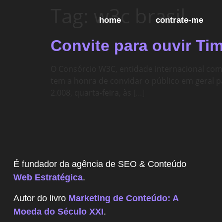
Tag:
w3c brasil
home
contrate-me
Convite para ouvir Ti
O Consórcio W3C, entidade internacional com
tem a honra de convidar o público em geral p
2.008, quarta-feira, às […]
É fundador da agência de SEO & Conteúdo
Web Estratégica
.
Autor do livro
Marketing de Conteúdo: A
Moeda do Século XXI
.