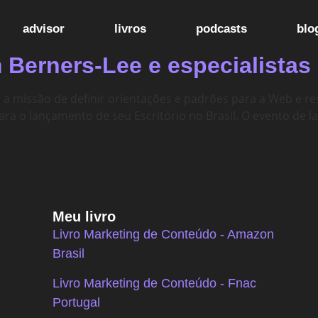
advisor
livros
podcasts
blo
m Berners-Lee e especialista
 a missão de definir orientações e padrões para a Web e r
ara o lançamento de seu Escritório no Brasil. O evento de 
Meu livro
Livro Marketing de Conteúdo - Amazon
Brasil
Livro Marketing de Conteúdo - Fnac
Portugal