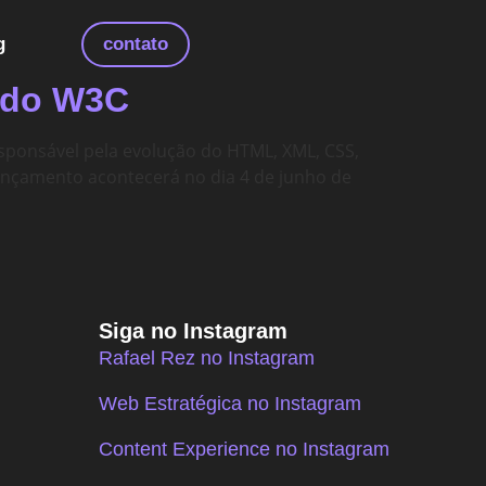
g
contato
s do W3C
esponsável pela evolução do HTML, XML, CSS,
lançamento acontecerá no dia 4 de junho de
Siga no Instagram
Rafael Rez no Instagram
Web Estratégica no Instagram
Content Experience no Instagram