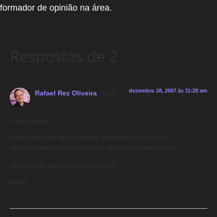
formador de opinião na área.
Respostas de 2
dezembro 28, 2007 às 11:28 am
disse:
Rafael Rez Oliveira
Salve Agner!
Parabéns pelo teu trabalho. Acompanho seu site
regularmente, foi muito legal ver minha resenha lá!
Grande abraço e um ótimo 2008!
Wally