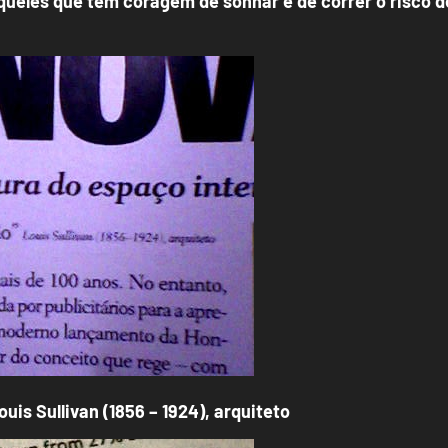
ueles que têm coragem de sonhar e de correr o risco de
uis Sullivan (1856 – 1924), arquiteto