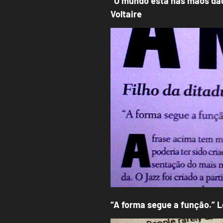
“O mundo está nas mãos daq
Voltaire
“A forma segue a função.” Lo