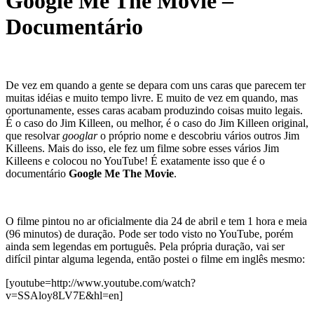
Google Me The Movie –
Documentário
De vez em quando a gente se depara com uns caras que parecem ter
muitas idéias e muito tempo livre. E muito de vez em quando, mas
oportunamente, esses caras acabam produzindo coisas muito legais.
É o caso do Jim Killeen, ou melhor, é o caso do Jim Killeen original,
que resolvar
googlar
o próprio nome e descobriu vários outros Jim
Killeens. Mais do isso, ele fez um filme sobre esses vários Jim
Killeens e colocou no YouTube! É exatamente isso que é o
documentário
Google Me The Movie
.
O filme pintou no ar oficialmente dia 24 de abril e tem 1 hora e meia
(96 minutos) de duração. Pode ser todo visto no YouTube, porém
ainda sem legendas em português. Pela própria duração, vai ser
difícil pintar alguma legenda, então postei o filme em inglês mesmo:
[youtube=http://www.youtube.com/watch?
v=SSAloy8LV7E&hl=en]