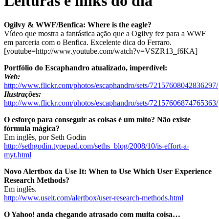
Leituras e links do dia
Ogilvy & WWF/Benfica: Where is the eagle?
Vídeo que mostra a fantástica ação que a Ogilvy fez para a WWF
em parceria com o Benfica. Excelente dica do Ferraro.
[youtube=http://www.youtube.com/watch?v=VSZR13_f6KA]
Portfólio do Escaphandro atualizado, imperdível:
Web:
http://www.flickr.com/photos/escaphandro/sets/72157608042836297/
Ilustrações:
http://www.flickr.com/photos/escaphandro/sets/72157606874765363/
O esforço para conseguir as coisas é um mito? Não existe
fórmula mágica?
Em inglês, por Seth Godin
http://sethgodin.typepad.com/seths_blog/2008/10/is-effort-a-
myt.html
Novo Alertbox da Use It: When to Use Which User Experience
Research Methods?
Em inglês.
http://www.useit.com/alertbox/user-research-methods.html
O Yahoo! anda chegando atrasado com muita coisa…