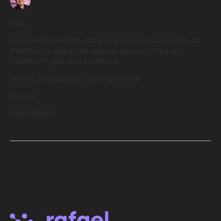
Xará,
No canto direito bem embaixo, passe o mouse no logo do
SlideShare e clique nele quando aparecer “View on
SlideShare”, que abrirá direto lá!
Mesmo, vou atualizar o post com o link!
Abraço,
Rafael (Wally)