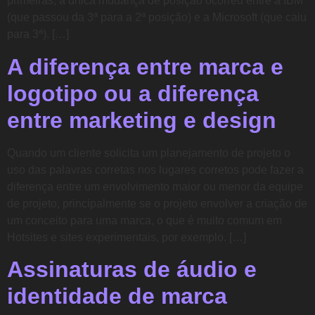
primeiras, a única mudança de posição ocorreu entre a IBM
(que passou da 3ª para a 2ª posição) e a Microsoft (que caiu
para 3ª). […]
A diferença entre marca e
logotipo ou a diferença
entre marketing e design
Quando um cliente solicita um planejamento de projeto o
uso das palavras corretas nos lugares corretos pode fazer a
diferença entre um envolvimento maior ou menor da equipe
de projeto, principalmente se o projeto envolver a criação de
um conceito para uma marca, o que é muito comum em
Hotsites e sites experimentais, por exemplo. […]
Assinaturas de áudio e
identidade de marca