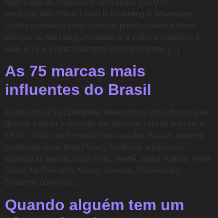
mais vistas do SlideShare, com quase 150.000
visualizações. “What’s Next In Marketing & Advertising”
ajudou a mudar a forma como as pessoas viam o futuro
próximo do Marketing, incluindo aí a mídia, o branding, a
web, a TV e o relacionamento com os clientes. […]
As 75 marcas mais
influentes do Brasil
A consultoria Sart Dreamker desenvolvou um índice que se
destina a medir a conexão das pessoas com as marcas, o
IHCM – Índice de Conexão Humana das Marcas, também
conhecido como BrandTouch. No Brasil, a pesquisa
apontou as marcas Coca-Cola, Nestlé, Sadia, Natura, Rede
Globo, Mc Donald’s, Adidas, Danone, O Boticário e
Brastemp como as […]
Quando alguém tem um