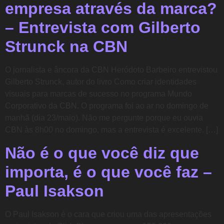
empresa através da marca?
– Entrevista com Gilberto
Strunck na CBN
O jornalista e âncora da CBN Heródoto Barbeiro entrevistou
Gilberto Strunck, autor do livro Como criar identidades
visuais para marcas de sucesso no programa Mundo
Corporativo da CBN. O programa foi ao ar no domingo de
manhã (dia 23/maio). Não me pergunte porque eu ouvia
CBN às 8h00 no domingo, mas a entrevista é excelente. […]
Não é o que você diz que
importa, é o que você faz –
Paul Isakson
O Paul Isakson é o cara que criou uma das apresentações