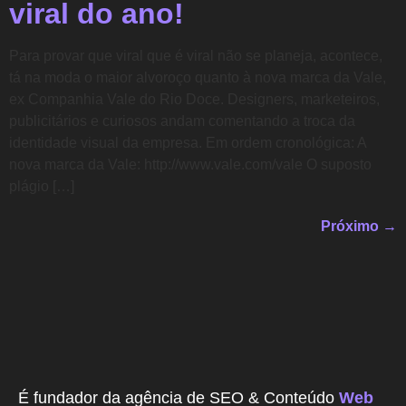
viral do ano!
Para provar que viral que é viral não se planeja, acontece,
tá na moda o maior alvoroço quanto à nova marca da Vale,
ex Companhia Vale do Rio Doce. Designers, marketeiros,
publicitários e curiosos andam comentando a troca da
identidade visual da empresa. Em ordem cronológica: A
nova marca da Vale: http://www.vale.com/vale O suposto
plágio […]
Próximo
→
É fundador da agência de SEO & Conteúdo
Web