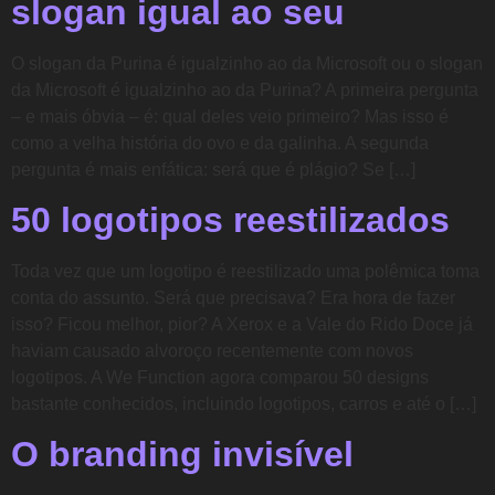
slogan igual ao seu
O slogan da Purina é igualzinho ao da Microsoft ou o slogan
da Microsoft é igualzinho ao da Purina? A primeira pergunta
– e mais óbvia – é: qual deles veio primeiro? Mas isso é
como a velha história do ovo e da galinha. A segunda
pergunta é mais enfática: será que é plágio? Se […]
50 logotipos reestilizados
Toda vez que um logotipo é reestilizado uma polêmica toma
conta do assunto. Será que precisava? Era hora de fazer
isso? Ficou melhor, pior? A Xerox e a Vale do Rido Doce já
haviam causado alvoroço recentemente com novos
logotipos. A We Function agora comparou 50 designs
bastante conhecidos, incluindo logotipos, carros e até o […]
O branding invisível