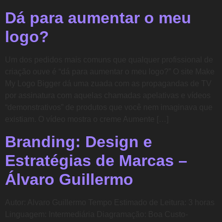
Dá para aumentar o meu
logo?
Um dos pedidos mais comuns que qualquer profissional de
criação ouve é “dá para aumentar o meu logo?” O site Make
My Logo Bigger dá uma zuada com as propagandas de TV
por assinatura com aquelas chamadas apelativas e vídeos
“demonstrativos” de produtos que você nem imaginava que
existiam. O vídeo mostra o creme Aumente […]
Branding: Design e
Estratégias de Marcas –
Álvaro Guillermo
Autor: Alvaro Guillermo Tempo Estimado de Leitura: 3 horas
Linguagem: Intermediária Diagramação: Boa Custo-