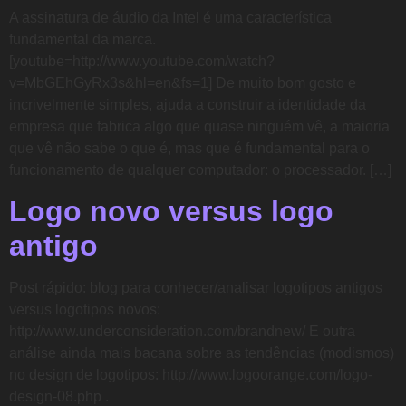
A assinatura de áudio da Intel é uma característica
fundamental da marca.
[youtube=http://www.youtube.com/watch?
v=MbGEhGyRx3s&hl=en&fs=1] De muito bom gosto e
incrivelmente simples, ajuda a construir a identidade da
empresa que fabrica algo que quase ninguém vê, a maioria
que vê não sabe o que é, mas que é fundamental para o
funcionamento de qualquer computador: o processador. […]
Logo novo versus logo
antigo
Post rápido: blog para conhecer/analisar logotipos antigos
versus logotipos novos:
http://www.underconsideration.com/brandnew/ E outra
análise ainda mais bacana sobre as tendências (modismos)
no design de logotipos: http://www.logoorange.com/logo-
design-08.php .