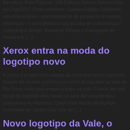
Benefício: Bom Páginas: 100 Editora: Demais Editora Lido
em: Ago/2007 Onde encontrar: Demais Editora Destinado
aos empresários – principalmente de pequenas e médias
empresas – e para profissionais da área de comunicação,
marketing e design, Branding: Design e Estratégias de
Marca traz […]
Xerox entra na moda do
logotipo novo
A Xerox é a mais nova adepta da onda dos novos logotipos.
Depois da recente polêmica em torno do logotipo da Vale do
Rio Doce, mais uma empresa entra na lista. Parece até que
trocar de logotipo virou moda só para dar assunto para
assessoria de imprensa. Quem mais trocou de logotipo
recentemente: Xerox Visa Vale do […]
Novo logotipo da Vale, o