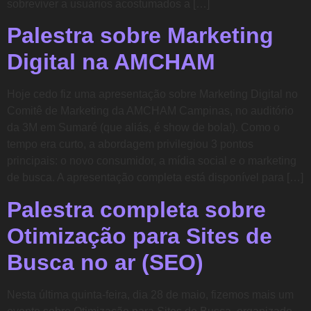
sobreviver a usuários acostumados a […]
Palestra sobre Marketing
Digital na AMCHAM
Hoje cedo fiz uma apresentação sobre Marketing Digital no
Comitê de Marketing da AMCHAM Campinas, no auditório
da 3M em Sumaré (que aliás, é show de bola!). Como o
tempo era curto, a abordagem privilegiou 3 pontos
principais: o novo consumidor, a mídia social e o marketing
de busca. A apresentação completa está disponível para […]
Palestra completa sobre
Otimização para Sites de
Busca no ar (SEO)
Nesta última quinta-feira, dia 28 de maio, fizemos mais um