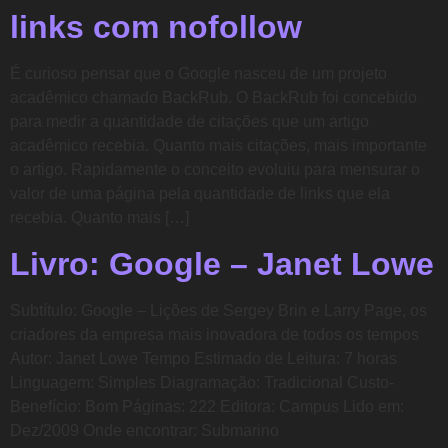
links com nofollow
É curioso pensar que o Google nasceu de um projeto
acadêmico chamado BackRub. O BackRub foi concebido
para medir a quantidade de citações que um artigo
acadêmico recebia. Quanto mais citações, mais importante
o artigo. Rapidamente o conceito evoluiu para mensurar o
valor de uma página pela quantidade de links que ela
recebia. Quanto mais […]
Livro: Google – Janet Lowe
Subtítulo: Google – Lições de Sergey Brin e Larry Page, os
criadores da empresa mais inovadora de todos os tempos
Autor: Janet Lowe Tempo Estimado de Leitura: 7 horas
Linguagem: Simples Diagramação: Tradicional Custo-
Benefício: Bom Páginas: 222 Editora: Campus Lido em:
Dez/2009 Onde encontrar: Submarino