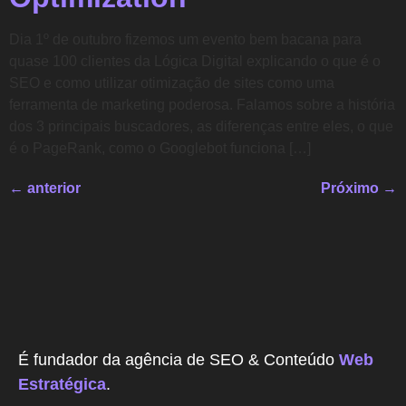
Dia 1º de outubro fizemos um evento bem bacana para
quase 100 clientes da Lógica Digital explicando o que é o
SEO e como utilizar otimização de sites como uma
ferramenta de marketing poderosa. Falamos sobre a história
dos 3 principais buscadores, as diferenças entre eles, o que
é o PageRank, como o Googlebot funciona […]
←
anterior
Próximo
→
É fundador da agência de SEO & Conteúdo
Web
Estratégica
.