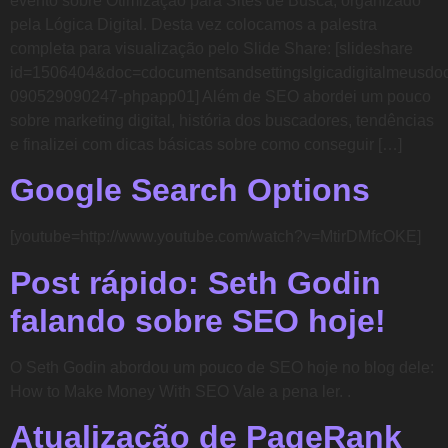
evento sobre Otimização para Sites de Busca, organizado
pela Lógica Digital. Desta vez colocamos a palestra
completa para visualização pelo Slide Share: [slideshare
id=1506404&doc=cdocumentsandsettingslgicadigitalmeusdo
090529090247-phpapp01] Além de SEO abordei um pouco
sobre marketing digital, história dos buscadores, tendências
e finalizei com dicas básicas sobre como conseguir […]
Google Search Options
[youtube=http://www.youtube.com/watch?v=MtirDMfcOKE]
Post rápido: Seth Godin
falando sobre SEO hoje!
O Seth Godin abordou um pouco de SEO hoje no blog dele:
How to Make Money With SEO Vale a pena ler. .
Atualização de PageRank