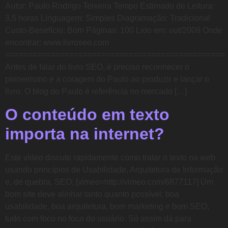
Autor: Paulo Rodrigo Teixeira Tempo Estimado de Leitura:
3,5 horas Linguagem: Simples Diagramação: Tradicional
Custo-Benefício: Bom Páginas: 100 Lido em: out/2009 Onde
encontrar: www.livroseo.com
================================================
Antes de falar do livro SEO, é preciso reconhecer o
pioneirismo e a coragem do Paulo ao produzir e lançar o
livro. O blog do Paulo é referência no mercado […]
O conteúdo em texto
importa na internet?
Este vídeo discute rapidamente como tratar o texto na web
usando princípios de Usabilidade, Arquitetura de Informação
e, de quebra, SEO: [vimeo=http://vimeo.com/6877117] Um
bom site deve alinhar tanto quanto possível: boa
usabilidade, boa arquitetura, bom marketing e bom SEO,
tudo com foco no foco do usuário. Só assim dá para