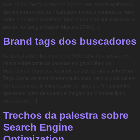
mas ainda não foi desta vez. Apesar dos search optimizers
abominarem o uso de Flash para menus e conteúdos, nem
todos eles odeiam o Flash. Mas, como tudo que é bom dura
pouco, no Google Search Masters 2008 […]
Brand tags dos buscadores
Na palestra que fizemos sobre SEO, uma das passagens
falava sobre como as pessoas em geral vêem os
buscadores. Para isso, usamos as tags geradas pelo Brand
Tags. Como as telas ficaram muito boas, resolvi publicar em
forma resumida. É interessante ver quantos “xingamentos”
aparecem, além de quanto a imagem da Microsoft ficou
atrelada ao […]
Trechos da palestra sobre
Search Engine
Optimization