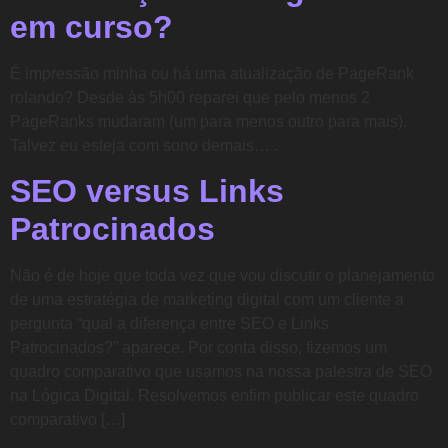
em curso?
É impressão minha ou há uma atualização de PageRank
rolando? Desde às 5h00 reparei que pelo menos 2
PageRanks mudaram (um para menos outro para mais).
Talvez eu esteja com sono demais… .
SEO versus Links
Patrocinados
Não é de hoje que toda vez que vou discutir o planejamento
de uma estratégia de marketing digital com um cliente a
pergunta “qual a diferença entre SEO e Links
Patrocinados?” aparece. Por conta disso, fizemos um
quadro comparativo que usamos na nossa palestra de SEO
na Lógica Digital. Resolvemos enfim publicar este quadro
comparativo […]