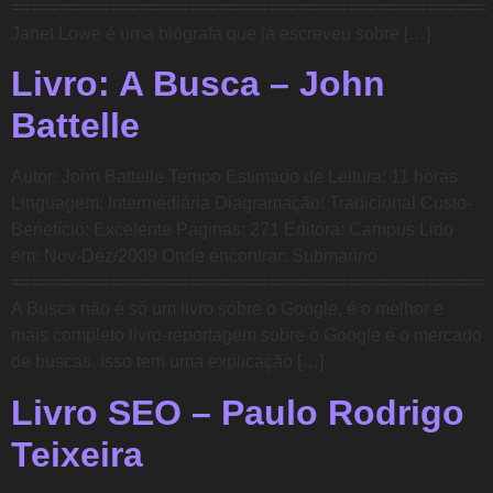
================================================
Janet Lowe é uma biógrafa que já escreveu sobre […]
Livro: A Busca – John
Battelle
Autor: John Battelle Tempo Estimado de Leitura: 11 horas
Linguagem: Intermediária Diagramação: Tradicional Custo-
Benefício: Excelente Páginas: 271 Editora: Campus Lido
em: Nov-Dez/2009 Onde encontrar: Submarino
================================================
A Busca não é só um livro sobre o Google, é o melhor e
mais completo livro-reportagem sobre o Google e o mercado
de buscas. Isso tem uma explicação […]
Livro SEO – Paulo Rodrigo
Teixeira