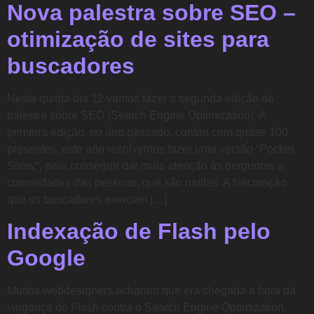
Nova palestra sobre SEO –
otimização de sites para
buscadores
Nesta quinta dia 12 vamos fazer a segunda edição da
palestra sobre SEO (Search Engine Optimization). A
primeira edição, no ano passado, contou com quase 100
presentes, este ano resolvemos fazer uma versão “Pocket
Show“, para conseguir dar mais atenção às perguntas e
curiosidades das pessoas, que são muitas. A fascinação
que os buscadores exercem […]
Indexação de Flash pelo
Google
Muitos webdesigners acharam que era chegada a hora da
vingança do Flash contra o Search Engine Optimization,